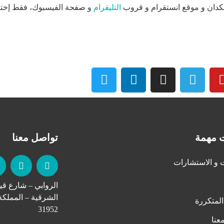
لنكدان و موقع انستقرام و قروب
التليقرام
و صفحة الفيسبوك، فقط إختر 
 مهمة
تواصل معنا
 و الاستشارات
الروابي – شارع قي
الشرقية – المملكة
المتكررة
31952
عنا