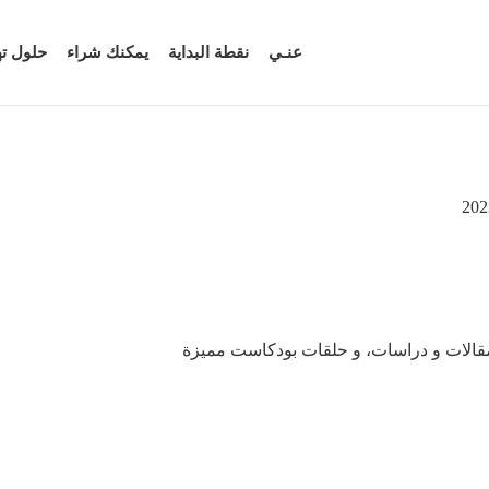
عنـي
نقطة البداية
يمكنك شراء
حلول ت
رار و تكتيكات، مقالات و دراسات، و حلقات بودكاست مميزة