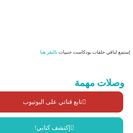
isodes List
Next Episode
Show Podcast Information
إستمع لباقي حلقات بودكاست جنبيات
بالنقر هنا
وصلات مهمة
تابع قناتي على اليوتيوب
إكتشف كتابي!