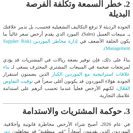
2. خطر السمعة وتكلفة الفرصة
البديلة
الجودة الرديئة لا ترفع التكاليف التشغيلية فحسب، بل تدمر علاقتك
بـ مبيعات العميل (Sales). المورد الذي يقدم أرخص سعر غالباً ما
يكون الحلقة الأضعف في
إدارة مخاطر الموردين (Supplier Risk
.
Management)
بناءً على ذلك، فإن توفير بضعة ريالات في المشتريات قد يؤدي
لمرتجعات ضخمة في المبيعات. المشتري المحترف يسعى لـ
بناء
علاقات استراتيجية مع الموردين الكبار
الذين يضمنون استقرار
الجودة. هؤلاء الموردون قد يكونون أغلى سعراً في
توقيت التفاوض
الفعّال
، لكنهم الأرخص فعلياً عندما تحسب أثرهم على استدامة
علامتك التجارية.
3. حوكمة المشتريات والاستدامة
في عام 2026، أصبح شراء الأرخص مخاطرة قانونية وأخلاقية.
الموردون الذين يقدمون أسعاراً “غير منطقية” قد يتجاهلون
دور