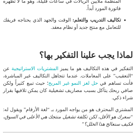
المنظمة ملايين الريالات في ساعات قليلة، وهو ما لا تظهره
فاتورة المورد أبداً.
تكاليف التدريب والتعلم:
الوقت والجهد الذي يحتاجه فريقك
للتعامل مع منتج جديد أو نظام معقد.
لماذا يجب علينا التفكير بها؟
التفكير في هذه التكاليف هو ما يميز
المشتريات الاستراتيجية
عن
“التعقيب” على المعاملات. عندما تتجاهل التكاليف غير المباشرة،
فأنت تساهم في
حل لغز النمو غير المربح
؛ حيث تبيع كثيراً ولكن
صافي ربحك يتآكل بسبب مصاريف تشغيلية كان يمكن تلافيها بقرار
شراء ذكي.
المشتري المحترف هو من يواجه المورد بـ “لغة الأرقام” ويقول له:
“سعرك هو الأقل، لكن تكلفة تشغيل منتجك هي الأعلى في السوق،
فكيف سنعالج هذا الخلل؟”