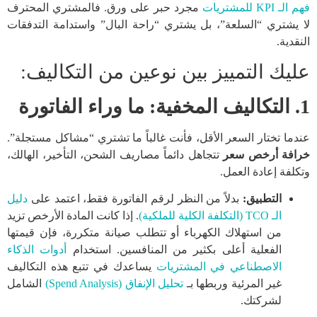
فهم الـ KPI للمشتريات
مجرد حبر على ورق. فالمشتري المحترف
لا يشتري “السلعة”، بل يشتري “راحة البال” واستدامة التدفقات
النقدية.
عليك التمييز بين نوعين من التكاليف:
1. التكاليف المخفية: ما وراء الفاتورة
عندما تختار السعر الأقل، فأنت غالباً ما تشتري “مشاكل مستجلة”.
خرافة أرخص سعر
تتجاهل دائماً مصاريف الشحن، التأخير، الهالك،
وتكلفة إعادة العمل.
التطبيق:
بدلاً من النظر لرقم الفاتورة فقط، اعتمد على
دليل
الـ TCO (التكلفة الكلية للملكية)
. إذا كانت المادة الأرخص تزيد
من استهلاك الكهرباء أو تتطلب صيانة متكررة، فإن قيمتها
الفعلية أعلى بكثير من المنافسين. استخدام
أدوات الذكاء
الاصطناعي في المشتريات
يساعدك في تتبع هذه التكاليف
غير المرئية وربطها بـ
تحليل الإنفاق (Spend Analysis)
الشامل
لشركتك.