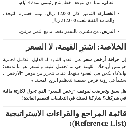
العالي، مما أدى لتوقف خط إنتاج رئيسي لمدة 4 أيام.
الخسارة:
التوفير كان 12,000 ريال، بينما خسارة التوقف
والخدمة الفنية بلغت 212,000 ريال.
الدرس:
من يشتري بالسعر فقط، يدفع الثمن مرتين.
الخلاصة: اشترِ القيمة، لا السعر
إن
خرافة أرخص سعر
هي العدو اللدود لـ الدليل الكامل لحماية
هوامش أرباحك. القيمة هي ما تحصل عليه، والسعر هو ما تدفعه؛
والذكاء يكمن في الفجوة بينهما. عندما تتحرر من هوس “الأرخص”،
ستبدأ في رؤية فرص حقيقية لتعظيم الربح المستدام.
هل سبق وتعرضت لموقف “رخص السعر” الذي تحول لكارثة مالية
في شركتك؟ شاركنا قصتك في التعليقات لتعميم الفائدة!
قائمة المراجع والقراءات الاستراتيجية
(Reference List):