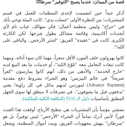
قصة من الميدان: عندما يصبح “التوفير” سرطانًا!
أذكر جيداً حين انضممت لإحدى المنظمات للعمل في قسم
المشتريات؛ من النظرة الأولى “غسلت يدي”. كانت البيئة توحي بأنك
في “حراج” وليس منظمة أعمال؛ فكر متهالك، غياب تام لأي
أبجديات أكاديمية، وقائمة مشاكل يطول شرحها. لكن الكارثة
الكبرى كانت في “عقيدة” الفريق: “اشترِ الأرخص.. والباقي على
الله!”.
كانوا يهرولون خلف المورد الأقل سعراً، مهما كان سوء أدائه، ومهما
كانت تبعات التعامل معه “تلوّع الكبد”، أو خدمات ما بعد البيع لديه
“خارج الخدمة”. والأدهى من ذلك، أنهم كانوا يمارسون “كفراً
صريحاً” في عالم البيزنس؛ وهو الشراء بشروط دفع مقدمة
(Advance Payment) لموردين لديهم بدائل في كل زاوية! يعني
“يدفعون قبل ما يشوفون”، في تصرفات لا منطق لها سوى الجهل
المطبق بأساسيات
دليل الـ TCO (التكلفة الكلية للملكية)
.
بصفتي مؤمناً بأن المشتريات هي مطبخ الأرباح، أوقفت هذا العبث
فوراً؛ لأنني أدرك تماماً أن الشراء “الأرخص” ليس توفيراً، بل هو
“سرطان” ينهش مجهودات الفريق، ويبدد أموال المنظمة، ويجعل