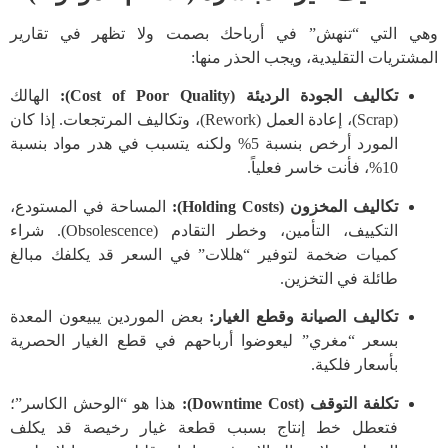
وهي التي “تنهش” في أرباحك بصمت ولا تظهر في تقارير
المشتريات التقليدية، ويجب الحذر منها:
تكاليف الجودة الرديئة (Cost of Poor Quality):
الهالك
(Scrap)، إعادة العمل (Rework)، وتكاليف المرتجعات. إذا كان
المورد أرخص بنسبة 5% ولكنه يتسبب في هدر مواد بنسبة
10%، فأنت خاسر فعلياً.
تكاليف المخزون (Holding Costs):
المساحة في المستودع،
التكييف، التأمين، وخطر التقادم (Obsolescence). شراء
كميات ضخمة لتوفير “هللات” في السعر قد يكلفك مبالغ
طائلة في التخزين.
تكاليف الصيانة وقطع الغيار:
بعض الموردين يبيعون المعدة
بسعر “مغري” ليعوضوا أرباحهم في قطع الغيار الحصرية
بأسعار فلكية.
تكلفة التوقف (Downtime Cost):
هذا هو “الوحش الكاسر”؛
فتعطل خط إنتاج بسبب قطعة غيار رخيصة قد يكلف