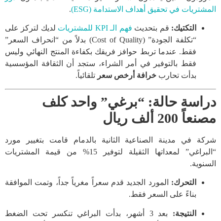
المشتريات في تحقيق أهداف الاستدامة (ESG)
.
التكتيك:
قم بتحديث
فهم الـ KPI للمشتريات
لديك لتركز على
“تكلفة الجودة” (Cost of Quality) بدلاً من “انحراف السعر”
فقط. عندما تربط حوافز فريقك بكفاءة المنتج النهائي وليس
فقط بالتوفير في أمر الشراء، ستجد أن الثقافة المؤسسية
بدأت تحارب
خرافة أرخص سعر
تلقائياً.
دراسة حالة: “برغي” واحد كلف
مصنعاً 200 ألف ريال
شركة في مدينة الصناعية الثانية بالدمام قامت بتغيير مورد
“البراغي” لمعداتها الثقيلة لتوفير 15% من قيمة المشتريات
السنوية.
التحرك:
المورد الجديد قدم سعراً مغرياً جداً، وتمت الموافقة
بناءً على السعر فقط.
النتيجة:
بعد 3 أشهر، بدأت البراغي تنكسر تحت الضغط