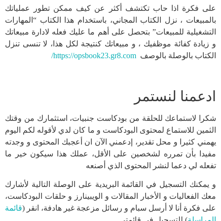
على فكرة اذا حاب تكتشف أكثر عن كيف ممكن تطور عملياتك
بالمبيعات ، نزل الكتاب المجاني، باستخدام هذا الكتاب “المهارات
التشغيلية للمبيعات” بتحصل على أهم ما عليك فعله لادارة مبيعاتك
و زيادة كفائة موظفيك ، و مبيعاتك كنتيجة لكل هذا، لا تنسى تنزل
الكتاب بالوصلة بالوصف
https://opsbook23.gr8.com/
ادعمنا لنستمر
شكرا لاستماعك للحلقة من بودكاست جنبيات، استثمارك من وقتك
الثمين للاستماع لمحتوى البودكاست و ما كان لدي لأقوله لكم اليوم
يهمني كثيرا و محل تقدير، إدعمني الآن ان أعجبك المحتوى و وجدته
مفيدا بأن تمرره لشخصين على الأقل، عملك هذا سيكون خير ما
تفعله لي دعما لنشر المحتوى الذي أصنعه
و يمكنك التسجيل في القائمة البريدية على الوصلة التالية لأشارك
معك الفعاليات و الأخبار المقالات و الويبينارز و حلقات البودكاست،
على فكرة أنا لا أرسل سبام و رسائل مزعجة غير هادفة، انقر (
قائمة
المراسلة
) للتسجيل في قائمتي.