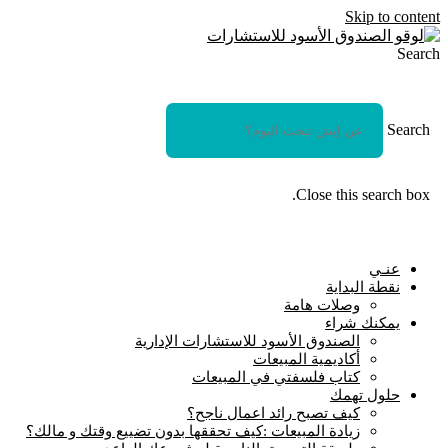
Skip to content
Search
Search
Close this search box.
عنـي
نقطة البداية
وصلات هامة
يمكنك شراء
الصندوق الأسود للاستشارات الإدارية
أكاديمية المبيعات
كتاب فلسفتي في المبيعات
حلول تهمك
كيف تصبح رائد اعمال ناجح؟
زيادة المبيعات :كيف تحققها بدون تضييع وقتك و مالك؟