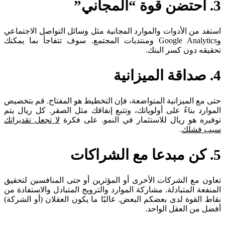
3. احتضن قوة “المجاني”
استفد من الأدوات والموارد المجانية مثل وسائل التواصل الاجتماعي
وGoogle Analytics ومنتديات المجتمع. سوف تتفاجأ بما يمكنك
تحقيقه دون كسر البنك.
4. صداقة الميزانية
حتى مع الميزانية المتواضعة، فإن التخطيط هو المفتاح. قم بتخصيص
الموارد بناءً على أولوياتك، وتتبع إنفاقك مثل الصقر. كل ريال يتم
توفيره هو ريال للاستثمار في النمو. على فكرة
لا تجعل تقديراتك
سبب فشلك
.
5. كن مبدعا مع الشراكات
تعاون مع الشركات الأخرى أو المؤثرين أو حتى المنافسين لتحقيق
المنفعة المتبادلة. مشاركة الموارد والترويج المتبادل والاستفادة من
نقاط القوة لدى بعضكم البعض. غالبًا ما يكون العقلان (أو الشركة)
أفضل من العقل الواحد.