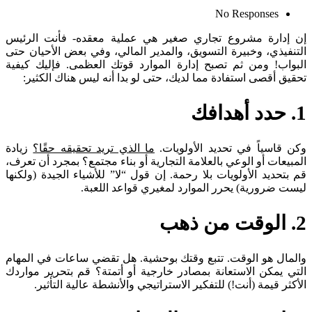
No Responses
إن إدارة مشروع تجاري صغير هي عملية معقده- فأنت الرئيس
التنفيذي، وخبيرة التسويق، والمدير المالي، وفي بعض الأحيان حتى
البواب! ومن ثم تصبح إدارة الموارد قوتك العظمى. فإليك كيفية
تحقيق أقصى استفادة مما لديك، حتى لو بدا أنه ليس هناك الكثير:
1. حدد أهدافك
وكن قاسياً في تحديد الأولويات.
ما الذي تريد تحقيقه حقًا؟
زيادة
المبيعات أو الوعي بالعلامة التجارية أو بناء مجتمع؟ بمجرد أن تعرف،
قم بتحديد الأولويات بلا رحمة. إن قول “لا” للأشياء الجيدة (ولكنها
ليست ضرورية) يحرر الموارد لمغيري قواعد اللعبة.
2. الوقت من ذهب
والمال هو الوقت. تتبع وقتك بوحشية. هل تقضي ساعات في المهام
التي يمكن الاستعانة بمصادر خارجية أو أتمتة؟ قم بتحرير مواردك
الأكثر قيمة (أنت!) للتفكير الاستراتيجي والأنشطة عالية التأثير.