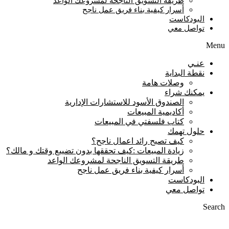
طريقة التسويق الناجحة لمشروعك الواعد
أسرار كيفية بناء فريق عمل ناجح
البودكاست
تواصل معي
Menu
عنـي
نقطة البداية
وصلات هامة
يمكنك شراء
الصندوق الأسود للاستشارات الإدارية
أكاديمية المبيعات
كتاب فلسفتي في المبيعات
حلول تهمك
كيف تصبح رائد اعمال ناجح؟
زيادة المبيعات :كيف تحققها بدون تضييع وقتك و مالك؟
طريقة التسويق الناجحة لمشروعك الواعد
أسرار كيفية بناء فريق عمل ناجح
البودكاست
تواصل معي
Search