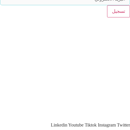
تسجيل
وصلات مهمة
الخدمات و الاستشارات
المتجر
الأسئلة المتكررة
تواصل معنا
التوظيف
بيان الخصوصية
شروط الاستخدام
تواصل معنا
Linkedin
Youtube
Tiktok
Instagram
Twitter