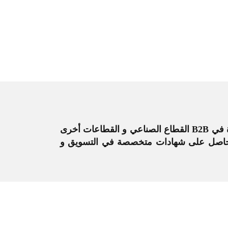
استشاري إداري معتمد، متخصص في تطوير المبيعات و الأعمال، أكثر من 19 سنة خبرة في B2B القطاع الصناعي و القطاعات أخرى
ال، حاصل على شهادات متخصصة في التسويق و