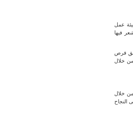
يئة عمل
عر فيها
خلق فرص
من خلال
من خلال
ى النجاح