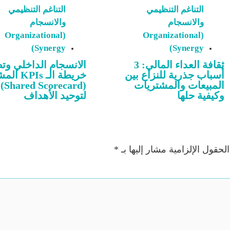
التناغم التنظيمي
التناغم التنظيمي
والانسجام
والانسجام
(Organizational
(Organizational
Synergy)
Synergy)
ثقافة العداء المالي: 3
الانسجام الداخلي وت
أسباب جذرية للنزاع بين
خريطة الـ s
المبيعات والمشتريات
(Shared Scorecard)
وكيفية حلها
لتوحيد الأهداف
الحقول الإلزامية مشار إليها بـ
*