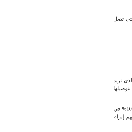
حتى تصل
ذي تريد
توصيلها
لشركة برمجيات. لقد حددت هدفًا يتمثل في زيادة الإيرادات بنسبة 10% في
م إبرام