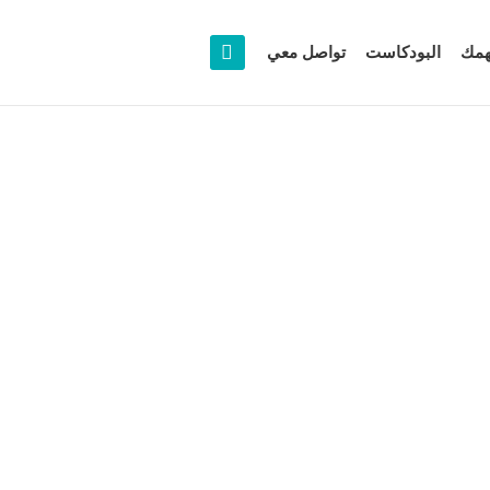
همك
البودكاست
تواصل معي