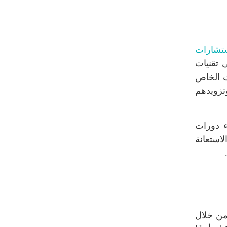
ستشارات
 تقنيات
ات الخاص
تزويدهم
ء دورات
استعانة
من خلال