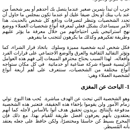
جرب أن تبدأ بتمرين صغير عندما يتصل بك أحدهم أو يمر شخصاُ من
عند باب بيتك أو يحل ضيفا عليك أو عندما تكون بمجلس ما حاول أن
تحدد الشخصيات وتنظر لتصرفات ودافع كل شخص بالحديث. هذا
الأمر سيساعدك بشكل فعلي لمعرفة أنواع شخصيات العملاء ووضع
نهج استراتيجي يلبي احتياجاتهم من خلال معرفة ما يؤثر عليهم
وطريقة تفكيرهم وكذلك ما يكرهون لتتجنب ما ينفرهم.
فكل شخص لديه شخصية مميزة وسلوك باتخاذ قرار الشراء، كما
وتؤثر التقاليد الثقافية والعرق والوضع الاجتماعي على قرارات الفرد
وأفعاله، لهذا السبب يحتاج محترفو المبيعات إلى فهم هذه العوامل
الرئيسية
فسواء شركة صناعية أو خدماتية في كل مكان ستواجه
أنواع مختلفة من الشخصيات، سنتعرف على أهم أربعة أنواع
لشخصية العملاء وهي:
1- الباحث عن المغزى
وهو الشخصية التي تبحث عن الهدف مباشرة. يُحب هذا النوع تولي
زمام الأمور ولن يقوموا بإخفاء هذه الحقيقة، فتعتبر هذه الشخصية
مدفوعة بالنتائج. يريدون تحقيق هدف أتوا بالأساس لأجله كما أنهم
يعتقدون بأنهم يعرفون أفضل طريقة للقيام بهذا. مع ذلك فإن
المخرج بسيط كن حاسمًا ومختصرًا، ولكن حافظ على جعله يعتقد
بأنه المُسيطر.