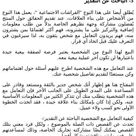
3- الباحث عن التقدير
يُطلق أيضا على هذا النوع “الفراشات الاجتماعية “، يعمل هذا النوع
من الأشخاص على بناء العلاقات،
عند تقديم الحقائق حول المنتج
يُفضلون مشاركة وجهة نظرهم الخاصة بدلاً من طلب معلومات
إضافية
والتركيز على ما يشترونه، فهم أكثر اهتمامًا بمن يشترون
منه، فهم يريدون التعامل مع شخص يثقون به، لذا سيرغبون في
التعرف عليك قبل اتخاذ أي قرار.
البيع لهذا النوع من الشخصية يعتبر فرصة لصفقة بيعية جيدة
باعتبارها لن تكون أخر عملية بيعية معه.
عند التعامل مع هذه الشخصية اطرح عليهم أسئلة حول اهتماماتهم
وكن مستعدًا لتقديم تفاصيل شخصية عنك.
المفتاح هنا هو إظهار أنك شخص جدير بالثقة ومستعد وقادر على
المساعدة على المدى الطويل على الجانب الأخر فإن التعامل مع
هذه الشخصية يتطلب منك أن تتذكر الكثير من المعلومات الأساسية
عنه، ولكن إذا كان بإمكانك بناء علاقة جيدة ، فقد اتخذت الخطوة
الأولى نحو كسب ولاء عميل.
كيفية التعامل مع الشخصية الباحثة عن التقدير:-
تحدث عن القصص ذات الصلة بالموضوع ، ولكل فرد معني بتلك
القصص يمكنك أيضًا مشاركته تجاربك الخاصة، وذلك لمساعدتهم
على فهم ما تتم مناقشته بشكل أفضل.