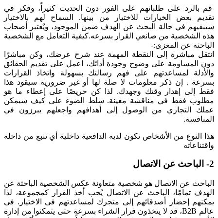
قم بالرد على طلباتهم على الفور دون الحديث كثيراً، وفكر في
تقديم بعض الخيارات للاختيار من بينها. السماح لهم بالاختيار
سيبقيهم في حالة البحث عن الهدف ضمن الموجود، ويٌعتبر أصحاب
هذه الشخصية من صانعي القرار بسرعه.
كيفية التعامل مع الشخصية
الباحثة عن المغزى:-
انتقل مباشرة إلى النقطة المهمة عند شرح عرضك، وكن مباشرًا
دون المساومة على وضوح وجودة أدائك، اعمل على تقديم الحقائق
والأدلة لمساعدتهم على فهم رسالتك بسهولة واتخاذ القرارات
بسرعة . إن ذكر معلومات لا صلة لها أو غير ضرورية سيقود هذا
فقط إلى إهدار وقتك وجهدك. لذا كن حريصًا على إعطاء ما هو
مطلوب فقط في مناقشة معينة. سلط الضوء على كيف سيمكن
عملك التجاري من الوصول إلى أهدافهم واجعلهم يبرزون في
المنافسة.
هذا النوع من الأشخاص تكون لديه الدافعية داخلية أي تنبع من داخله
واقتناعاته
2- الباحث عن الاتصال
الباحث عن الاتصال هو شخصية متعاونة عكس الشخصية الباحثة عن
الهدف تمامًا، الباحث عن الاتصال يُحب أخذ القرار كمجموعة، لذا
يمكنهم إحضار أصدقائهم إلى متجرك لمساعدتهم في الاختيار. في
عالم B2B، قد لا يتخذون قرار الشراء بسرعة حتى يتمكنوا من إدارة