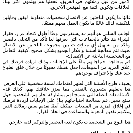
الأمور من قبل زملائهم في الفريق. ففعلياً هم يهتمون أكثر ببناء
العلاقات وتكوين الثقة مع المهنيين الآخرين.
غالبًا ما يكون الباحثين عن الاتصال شخصيات متعاونة لبقين وقابلين
للتكيف، لذلك غالبًا ما يكون العمل معهم ممتعًا.
الجانب السلبي هو أنهم قد يستغرقون وقتًا أطول لاتخاذ قرار. فقرار
الشراء هنا يتأثر بالجماعات التي يعرفها لذا تأكد من التحلي بالصبر.
وتأكد من تسهيل أي مناقشات بين مجموعة الباحثين عن الاتصال
بحيث تتم معالجة أسئلة وأفكار الجميع بشكل صحيح .
كيفية التعامل
مع الشخصية الباحثة عن الاتصال:-
قم بمعالجة احتياجاتهم بناءً على الإجابات، وذلك لزيادة فرصك في
إغلاق المزيد من المبيعات. اجعل نفسك محبوبًا من خلال خلق انطباع
جيد عنك والاعتراف بوجودهم.
يضيف طرح الأسئلة التي تُظهر اهتمامك لمسة شخصية على العرض.
هذا يجعلهم يشعرون بالتقدير. مما يعزز علاقتك بهم، كذلك قدم
الأسئلة ذات الصلة التي تسمح لهم بمشاركة تجاربهم الشخصية حول
منتج معين. قم بمعالجة احتياجاتهم بناءً على الإجابات لزيادة فرصك
في إغلاق المزيد من المبيعات. يمكنك أيضًا تقديم بعض زملائك الذين
يمكنهم تقديم المعونة والمساعدة في اتخاذ القرار.
هذا النوع من الشخصيات يكون لديه التحفيز والتركيز لديه خارجي