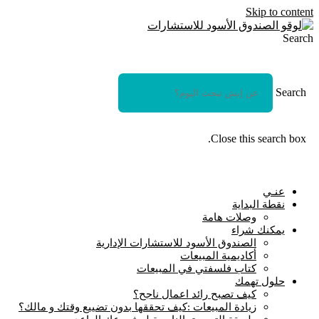
Skip to content
Search
Search
Close this search box.
عنـي
نقطة البداية
وصلات هامة
يمكنك شراء
الصندوق الأسود للاستشارات الإدارية
أكاديمية المبيعات
كتاب فلسفتي في المبيعات
حلول تهمك
كيف تصبح رائد اعمال ناجح؟
زيادة المبيعات :كيف تحققها بدون تضييع وقتك و مالك؟