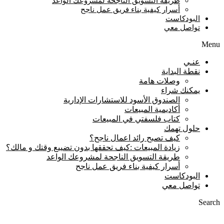
طريقة التسويق الناجحة لمشروعك الواعد
أسرار كيفية بناء فريق عمل ناجح
البودكاست
تواصل معي
Menu
عنـي
نقطة البداية
وصلات هامة
يمكنك شراء
الصندوق الأسود للاستشارات الإدارية
أكاديمية المبيعات
كتاب فلسفتي في المبيعات
حلول تهمك
كيف تصبح رائد اعمال ناجح؟
زيادة المبيعات :كيف تحققها بدون تضييع وقتك و مالك؟
طريقة التسويق الناجحة لمشروعك الواعد
أسرار كيفية بناء فريق عمل ناجح
البودكاست
تواصل معي
Search