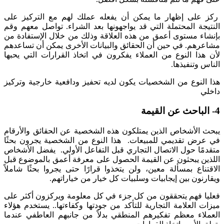
ركز على إظهار ما يمكن أن يفعله عملك لهم مع التركيز على
النتيجة المحتملة التي قد يواجهونها بعد الشراء. تواصل معهم وقم
بإنشاء مستوى أعمق من هذه العلاقة وذلك من خلال الإستفادة من
مشاعرهم. في حين أن الحقائق والبيانات الأخرى يمكن أن تساعدهم
لأن هذا النوع من العملاء يفكرون في اتخاذ القرارات التي يحبها
الناس وتنفيذها.
هذا النوع من الشخصيات يكون لديه تحفيز ودافعية خارجية وتركيز
داخلي
4- الباحث عن القيمة
يبحث الأشخاص الذين يمتلكون هذه الشخصية عن الحقائق والأرقام
في عرض تقديمي للمبيعات. هذا النوع من الشخصية يجرون بحثًا
متقدمًا حول الاتصال التجاري قبل التفاعل الأولي. يفضل الأشخاص
اللذين يبحثون عن القيمة الحصول على معرفة أعمق بالموضوع قبل
الاقتناع بمسألة معين،
ولن يتخذوا قرارًا حتى يجروا بحثًا شاملاً
ويقارنون بين إيجابيات وسلبيات كل خيار من خياراتهم
.
فعليا فهم يتحققون من كل جزء في كل معلومة ويركزون أكثر على
ميزات العلامة التجارية للتأكد من جودتها وكفاءتها.. يستخدم هؤلاء
العملاء معظم تفكيرهم المنطقي بدلاً من جانبهم العاطفي عندما