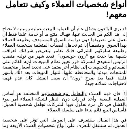
أنواع شخصيات العملاء وكيف نتعامل
معهم!
قد يرى البائعون بشكل عام أن العملية البيعية عملية روتينية لا تحتاج
إلى هذا الكم من الحديث عنها، فهناك منتج ما أو خدمة علينا فقط أن
نعمل على تصريفها دون دراسة للسوق المستهدف وطبيعة العملاء
بهذا السوق. ومنطقياً إذا تم تجاهل الصفات المتعلقة بشخصية العملاء
وطبيعة سلوكهم الشرائي فإنك تغامر بتعريض شركتك لعواقب
شبيهة بما حدث مع “رون جونسون”. فبعد شهر من توليه منصب
الرئيس التنفيذي للشركة قرر تغيير نظام المبيعات لديه القائم على
القسائم والتخفيضات إلى نظام أخر يعتمد على تحديد أسعار منخفضة
للمنتجات مبدئياً والمحافظة عليها، لتنهار المبيعات بعد ذلك بأشهر
قليلة. فيما بعد صرح “رون” أن سبب الفشل كان عدم فهمه
لاحتياجات عملائه جيدا.
إذا فإن فهم العملاء
والتعامل مع شخصياتهم
المختلفة هو أساس
العملية البيعية. وأخذ قرارات دون النظر لشبكة العملاء أمر يبوء
بالفشل في كل مرة تحاول فيها الشركات تجاهل شخصية العميل.
فأساس البيع قائم بناءا على سلسلة العملاء.
في هذا المقال سنتعرف على العوامل التي تؤثر على شخصية
العميل. ثم سننتقل للتعرف على أنواع شخصيات العملاء الأربعة وما