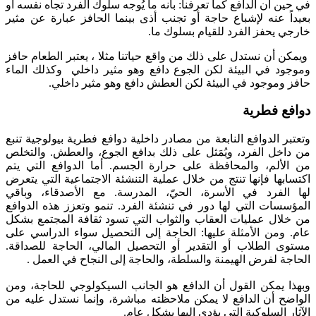
في حين أن الدافع كما تعرفنا: بأنه ما يُوجه سلوك الفرد تجاه نفسه أو
بعيداً عنه لإشباع حاجة أو تجنب أذى بينما الحافز عبارة عن مثير
خارجي يحفز الفرد للقيام بسلوك
ما
.
ويمكن أن نستدل على ذلك من واقع حياتنا مثلا ، يعتبر الطعام حافز
وموجود في البيئة لكن الجوع دافع وهو مثير داخلي
وكذلك
الماء
حافز وموجود في البيئة لكن العطش دافع وهو مثير داخلي
.
دوافع فطرية
وتعتبر الدوافع النابعة من مصادر داخلية دوافع فطرية بيولوجية تنبع
من داخل الفرد، ويُمَثل على ذلك بدافع الجوع، والعطش. والتخلص
من الألم، والمحافظة على حرارة الجسم. أما الدوافع التي يتم
اكتسابها فإنها تنتج من خلال عملية التنشئة الاجتماعية التي يتعرض
لها الفرد في الأسرة، الحيّ، المدرسة. مع الأصدقاء، وباقي
المؤسسات التي لها دور في تنشئة الفرد. تنمو وتعزز هذه الدوافع
من خلال عمليات العقاب والثواب التي تسود ثقافة المجتمع بشكل
عام. ومن الأمثلة عليها: الحاجة إلى التحصيل سواء الدراسي على
مستوى الطلاب أو التقدير أو التحصيل المالي، الحاجة للصداقة.
الحاجة لفرض الهيمنة والسلطة، والحاجة إلى النجاح في العمل .
وبهذا يمكن القول أن الدافع هو الجانب السيكولوجي للحاجة، ومن
الواضح أن الدافع لا يمكن ملاحظته مباشرة، وإنما نستدل عليه من
الآثار السلوكية التي يؤدي إليها
بشكل عام.