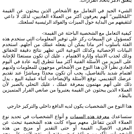
يتعلق الأمر باتخاذ القرارات.
الشيء الجيد في التعامل مع الأشخاص الذين يبحثون عن القيمة
“المُحَلليين” أنهم يعرفون أكثر من العملاء العاديين، لذلك لا داعي
لتثقيفهم من البداية حول الميزات والفوائد الرئيسية لسلعتك.
كيفية التعامل مع الشخصية الباحثة عن القيمة:-
كمسؤول عن المبيعات ركز على توفير المعلومات التي ستخدم هذه
الفئة بأسلوب آخر ماذا يمكن أن يفعله عملك من أجلهم. استخدم
البيانات الإحصائية وكذلك النوعية التي تظهر نتائج دقيقة للحقائق
وذلك لجذب الانتباه وإثارة الاهتمام ، عليك
أن تكون مستعدًا للإجابة
على المزيد من الأسئلة الفنية أكثر مما تتطرق إليه عادة في اليوم
العادي
نظراً لأن هذا النوع من الأشخاص موجهون للمعلومات ولديهم
اهتمام شديد بالتفاصيل، يجب أن تكون محددًا ومباشرًا عند تقديم
عرضك التقديمي. توقع الأسئلة والإيضاحات أثناء عملية البيع ، يدل
ذلك على أنهم مهتمون بمعرفة عملك ، عليك التحلي بالصبر لأن
العملاء الذين يبحثون عن القيمة يعتبروا من صانعي القرار المتميزين
بالبطء
.
هذا النوع من الشخصيات يكون لديه الدافع داخلي والتركيز خارجي
ستساعدك
معرفة هذه السمات
و أنواع الشخصيات
في تحديد نوع
العملاء الذين تتفاعل معهم سواء كانت هذه الشخصية تبحث عن
المغزى، الاتصال، القيمة أو حتى التقدير أو مزيج من هذه
الشخصيات، تأكد من صياغة عرض مقنع يلبي تفضيلاتهم على وجه