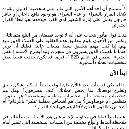
إذاً نستنتج أن أحد أهم الأمور التي تؤثر على شخصية العميل وتقوده
لاتخاذ القرار بالشراء أو عدم الشراء. هو وجود دافع داخلي أو حافز
خارجي يعمل على إثارة الشعور لدى الفرد فيدفعه نحو اتخاذ القرار
الشرائي
هناك قول مأثور يتحدث على أنه لا توجد قطعتان من الثلج متماثلتان.
وبكثير من الأحيان نقوم بتطبيق هذه العقلية على العملاء الذين نبيع
لهم. إذا كنت مهتم بتحقيق نسبة مبيعات عالية فعليك أن تولي
اهتماما للعملاء الذين يسيرون في متجرك وتبدأ بطرح الأسئلة ( نفس
الشيء ينطبق في عالم B2B ). فربما قد تكون حددت فعليا بعض
شخصيات العملاء المميزة.
ابدأ الآن
إذا لم تكن قد بدأت بعد، فالآن حان الوقت لتبدأ التفكير بشكل نقدي
وتطرح توقعاتك بما يخص عملائك. كيف يتصرفون؟ وهل هم
شخصيات منفتحة ، أم شخصيات منطوية ومتحفظة؟ هل يبدون
منظمين أم فوضاويين؟ هل هم أشخاص بعقلية تفكر” بالأرقام” أم
أشخاص يطلقون العنان لأفكارهم في اتخاذ القرار؟
عندما تبدأ فعليا في محاولة الإجابة على هذه الأسئلة. ستبدأ غالبا في
ملاحظة أنماط وأنواع مختلفة من السمات الشخصية التي تسير أمام
الباب مرارًا وتكرارًا.