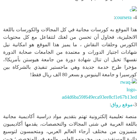
:
coursera
4-
هذا الموقع به كورسات مجانية في كل المجالات والكورسات باللغة
الانجليزية، فحاول أن تحسن من لغتك لتتفاعل مع كل محتويات
الكورس وحلقات النقاش ، ما يميز هذا الموقع هو امكانية نيل
شهادات اجتياز الدورات و معتمدة من الجامعات صحابة الدورة
نفسها! تخيل ان تنال شهادة دورة من جامعة هيوستن بأمريكا!،
مؤخرا طرح خدمة جديدة وهي ماجستير تنفيذي بالشركاة بين
كورسيرا و جامعة الينيوس و بسعر 80 الف ريال فقط!
3-
موقع رواق
:
منصة تعليمية إلكترونية تهتم بتقديم مواد دراسية أكاديمية مجانية
باللغة العربية في شتى المجالات والتخصصات، يقدمها أكاديميون
متميزون من مختلف أرجاء العالم العربي، ومتحمسون لتوسيع
دائرة المستفيدين من مخزونهم العلمي والمعرفي المتخصص؛ حيث