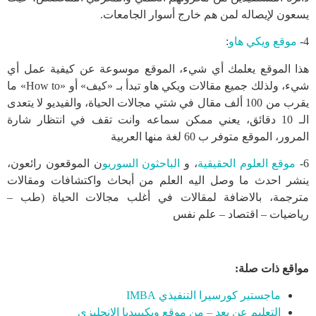
يسعون لإيصاله لمن هم خارج أسوار الجامعات.
4-
موقع ويكي هاو
:
هذا الموقع يعلمك أي شيء، الموقع موسوعة عن كيفية عمل أي
شيء، ولذلك جميع مقالات ويكي هاو تبدأ بـ «كيف» أو «How to» ما
يقرب من 100 ألف مقال في شتي مجالات الحياة، والفيديو لا يتعدى
الـ 10 دقائق، يعني ممكن سماعه وانت تقف في انتظار شارة
المرور، الموقع متوفر ب 60 لغة منها العربية
6-
موقع العلوم الحقيقية
، و
الباحثون السوريو
ن الموقعون رائعون،
ينشر احدث ما وصل اليه العلم من أبحاث واكتشافات ومقالات
مترجمة، بالاضافة لمقالات في أغلب مجالات الحياة (طب –
رياضيات – اقتصاد – علم نفس
مواقع ذات صلة:
ماجستير كورسيرا التنفيذي IMBA
التعليم عن بعد – من موقع ويكيبيديا الانجليزي