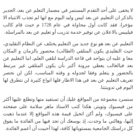
لا يخفى على أحد التقدم المستمر في مضمار التعلم عن بعد، الجدير
بالذكر ان التعليم عن بعد ليس وليد اليوم مع انها لم تجذب الانتباه الا
مؤخرا، فقد كانت أول محاولة في عام 1728 م حيث قام كالب
فيليبس بالاعلان عن توفير خدمة تدريب أو تعليم عن بعد بالمراسلة.
التعليم عن بعد هو نوع جديد من التعليم يختلف عن النظام التقليدي،
حيث التقليدي يكون المتلقي (الطالب) محصور بالزمان و المكان
معا و عليه ان يتواجد في قاعة الدراسة لتلقي العلم، اما التعليم عن
بعد فبالغالب يعطي مرونة أكبر بأن يكون المتلقي غير مرتبط
بالحضور و يتعلم وفقا لجدوله و وقته المناسب، لكن لن نحصر
تعريف التعليم عن بعد في هذا الاطار فلها انواع كثيرة لن نتطرق لها
اليوم في تدوينتنا.
سنسرد مجموعة من المواقع عليك أن تستفيد منها وتطلع عليها أكثر
من فيسبوك وتويتر، هكذا كتب الاستاذ ماهر سلامة على صفحته
على فيسبوك، ولم أكن اتخيل قيمة هذه المواقع إلا عندما ذهبت
إليها، وهالني ما وجدت، إذ بوسعك أن تجد فيها من الفائدة ما يفوق
كل دراستك الجامعية بمستوياتها كافة، لهذا أحببت أن أعمم الفائدة.